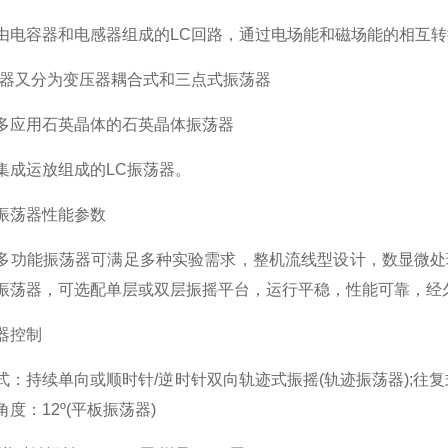
由电容器和电感器组成的LC回路，通过电场能和磁场能的相互
荡器又分为变压器耦合式和三点式振荡器
多应用石英晶体的石英晶体振荡器
集成运放组成的LC振荡器。
振荡器性能参数
多功能振荡器可满足多种实验需求，整机流线型设计，数显微处
振荡器，可选配单层或双层振摇平台，运行平稳，性能可靠，经
器控制
式：持续单向或顺时针/逆时针双向轨迹式振摇(轨迹振荡器);往复式振
度：12º(平板振荡器)