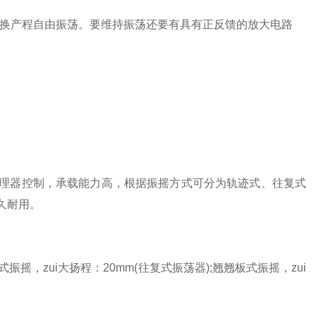
转换产程自由振荡。要维持振荡还要有具有正反馈的放大电路
理器控制，承载能力高，根据振摇方式可分为轨迹式、往复式
久耐用。
摇，zui大扬程：20mm(往复式振荡器);翘翘板式振摇，zui