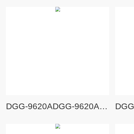
DGG-9620ADGG-9620A立式200度电热恒温鼓风干燥箱 电子类烘箱 食品检验干燥箱