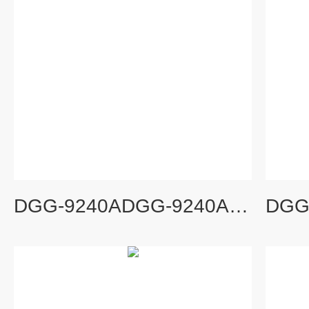
DGG-9240ADGG-9240A立式底部加热鼓风干燥箱、老化试验箱、电子类烘箱、食品检验干燥箱