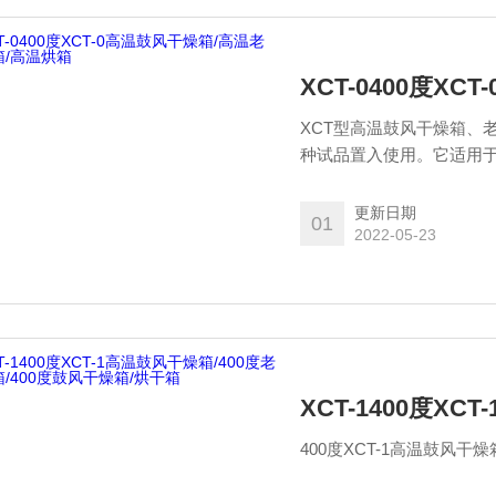
XCT-0400度X
XCT型高温鼓风干燥箱、
种试品置入使用。它适用
(但不适用于带发挥物的物
升10℃起到Z高温度止，
更新日期
01
温度恒温。
2022-05-23
400度XCT-1高温鼓风干燥