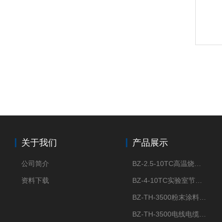
关于我们
产品展示
公司简介
BZ-2.5-10TC高温烧结节能陶瓷纤维马弗炉箱式电阻炉
资料下载
BZ-4-10TC实验室节能陶瓷纤维马弗炉箱式电阻炉
BZ-TH-3500粉末涂料炭黑含量测定仪
BZ-TH-3500电线电缆胶粒炭黑含量测定仪