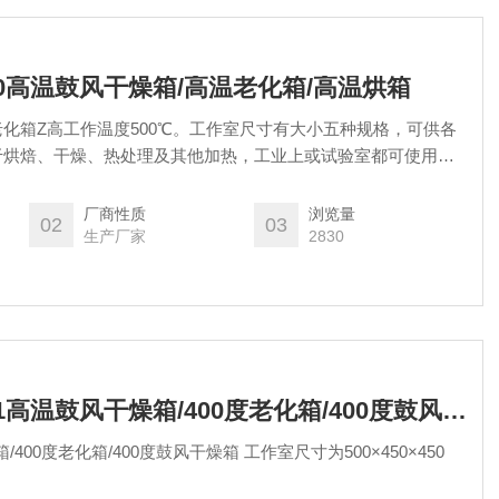
CT-0高温鼓风干燥箱/高温老化箱/高温烘箱
老化箱Z高工作温度500℃。工作室尺寸有大小五种规格，可供各
于烘焙、干燥、热处理及其他加热，工业上或试验室都可使用。
品置入干燥箱，以免以起爆粉炸)。 干燥箱之工作温度可由室温
在此范围内可任意选定工作温度，选定后可借箱内自动控制系统使
厂商性质
浏览量
02
03
生产厂家
2830
XCT-1400度XCT-1高温鼓风干燥箱/400度老化箱/400度鼓风干燥箱/烘干箱
箱/400度老化箱/400度鼓风干燥箱 工作室尺寸为500×450×450