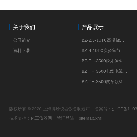
关于我们
产品展示
公司简介
BZ-2.5-10TC高温烧结节能陶瓷纤维马弗炉箱式电阻炉
资料下载
BZ-4-10TC实验室节能陶瓷纤维马弗炉箱式电阻炉
BZ-TH-3500粉末涂料炭黑含量测定仪
BZ-TH-3500电线电缆胶粒炭黑含量测定仪
BZ-TH-3500皮革颜料炭黑含量测定仪
版权所有 © 2026 上海博珍仪器设备制造厂 备案号：
沪ICP备110
技术支持：
化工仪器网
管理登陆
sitemap.xml