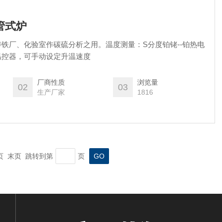
温管式炉
铁厂、化验室作碳硫分析之用。温度测量：S分度铂铑--铂热电
温控器，可手动设定升温速度
厂商性质
浏览量
02
03
生产厂家
1816
一页 末页 跳转到第
页