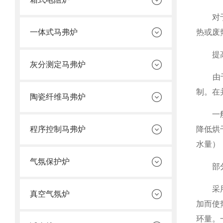
对于液
一体式马弗炉
热或废
提高烘
灰分测定马弗炉
由于烘
制。在
陶瓷纤维马弗炉
一般来
程序控制马弗炉
降低烘
水量）
气氛保护炉
部分
采用部
真空气氛炉
加而使
环量。一