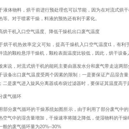
体物料，烘干前进行预处理也可以节能，因为在对流式烘干机
热等。对于喷雾干燥，料液的预热还有利于雾化。
干机入口空气温度、降低干燥机出口废气温度
干机热效率定义可知，提高干燥机入口空气温度t1，有利于
并流的颗粒悬浮干燥机，颗粒表面温度比较低，因此，烘干设备
说，对流式烘干机的能耗主要由蒸发水分和废气带走这两部分组成
干设备出口废气温度受两个因素的限制：一是要保证产品湿含量
；二是废气进入旋风分离器或布袋过滤器时，要保证其温度高于露珠点
废气循环
分废气循环的干燥系统如图所示，由于利用了部分废气中的部
热空气中的湿含量增加，干燥速率将随之降低，使湿物料的干燥
般的废气循环量为20%--30%