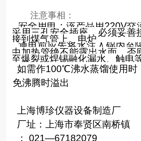
注意事相：
安全用电：该产品用
220V
交
采用三孔安全插座，必须妥善
接到煤气管上。
电炉
通电前应先将水注入锅内至
中加热管绝不能露出水面，否
至爆裂或焊锡融化漏水、触电
如需作
100
℃沸水蒸馏使用时
免沸腾时溢出
上海博珍仪器设备制造厂
厂址：上海市奉贤区南桥镇
：
021—67182079