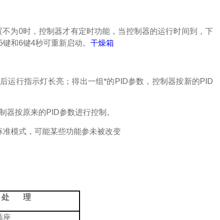
置不为
0
时，控制器才有定时功能，当控制器的运行时间到，下
5
键和
6
键
4
秒可重新启动。
干燥箱
后运行指示灯长亮；得出一组*的
PID
参数，控制器按新的
PID
制器按原来的
PID
参数进行控制。
标准模式，可能某些功能参未被改变
处
理
插座