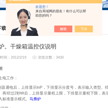
欢迎您！
来自局域网的朋友！有什么可以帮
助您的吗？
下载
A DOWNLOAD
炉。干燥箱温控仪说明
时间：2012/2/19
浏览次数：3430
明
上电工作：
制器通电后，上排显示
InP
，下排显示分度号，表示输入类型。
。再经过
2
秒钟后，上排显示量程上限，下排显示量程下限，表
入标准显示模式。
马弗炉