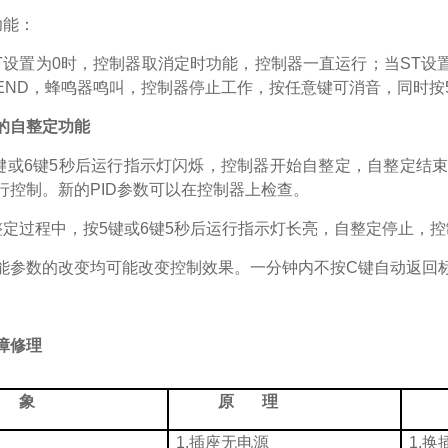
功能：
T
设置为
0
时，控制器取消定时功能，控制器一直运行；当
ST
设
END
，蜂鸣器鸣叫，控制器停止工作，按任意键可消音，同时按
的自整定功能
键或
6
键
5
秒后运行指示灯闪烁，控制器开始自整定，自整定结束
行控制。新的
PID
参数可以在控制器上检查。
整定过程中，按
5
键或
6
键
5
秒后运行指示灯长亮，自整定停止，控
能参数的改变均可能改变控制效果。一分钟内不按
C
键自动返回
障修理
象
原
理
1.
插座无电源
1.
换