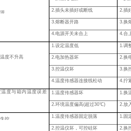
2.
插头未插好或断线
2.
插
电源
3.
熔断器开路
3.
换
4.
电源开关未合上
4.
合
1.
设定温度低
1.
调
内温度不升高
2.
电加热器坏
2.
换
3.
控温仪坏
3.
换
4.
温度传感器连接线松动
4.
拧
定温度与箱内温度误差
1.
温度传感器坏
1.
换
2.
环境温度偏高
(超过
30
℃
)
2.
放
1.
温度传感器固定脱落
1.
固
度失控
2.
控温仪坏，可控硅坏
2.
换