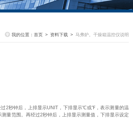
我的位置：
首页
>
资料下载
>
马弗炉。干燥箱温控仪说明
经过
2
秒钟后，上排显示
UNIT
，下排显示℃或
℉
，表示测量的温
示测量范围。再经过
2
秒钟后，上排显示测量值，下排显示设定