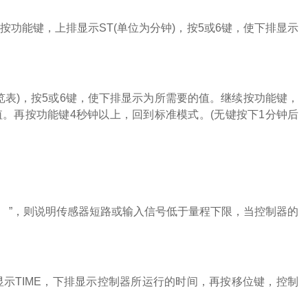
按功能键，上排显示
ST
(单位为分钟)，按
5
或
6
键，使下排显示
览表
)
，按
5
或
6
键，使下排显示为所需要的值。继续按功能键，
值。再按功能键
4
秒钟以上，回到标准模式。(无键按下
1
分钟后
”，则说明传感器短路或输入信号低于量程下限，当控制器的
显示
TIME
，下排显示控制器所运行的时间，再按移位键，控制