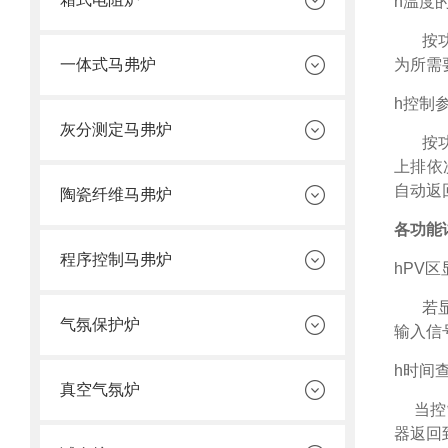
h
温度
按
一体式马弗炉
为所需
h
控制
灰分测定马弗炉
按
上排依
自动返
陶瓷纤维马弗炉
各功能
程序控制马弗炉
h
PV
区
若
气氛保护炉
输入信
h
时间
真空气氛炉
当控
器返回