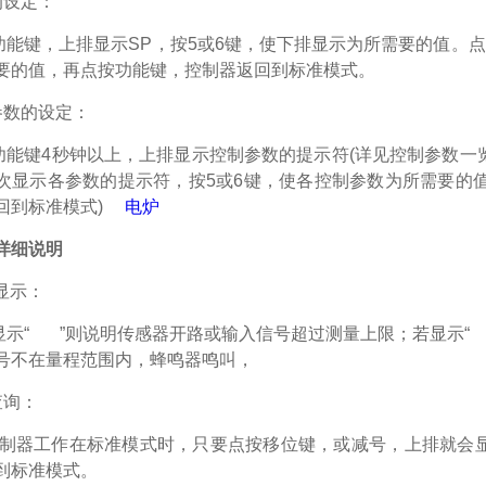
的设定：
功能键，上排显示
SP
，按
5
或
6
键，使下排显示为所需要的值。点
要的值，再点按功能键，控制器返回到标准模式。
参数的设定：
功能键
4
秒钟以上，上排显示控制参数的提示符
(
详见控制参数一
次显示各参数的提示符，按
5
或
6
键，使各控制参数为所需要的
回到标准模式)
电炉
详细说明
显示：
显示
“
”
则说明传感器开路或输入信号超过测量上限；若显示“
号不在量程范围内，蜂鸣器鸣叫，
查询：
制器工作在标准模式时，只要点按移位键，或减号，上排就会
到标准模式。