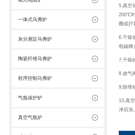
5.真
200
一体式马弗炉
圈或拧
6.干
灰分测定马弗炉
电磁阀
陶瓷纤维马弗炉
7.干
8.放
程序控制马弗炉
9.除
气氛保护炉
10.
净后涂
真空气氛炉