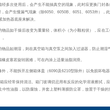
空箱经多次使用后，会产生不能抽真空的现象，此时应更换门封
℃时，会产生慢漏气现象（除6050、6050B、6051、605
紧加热器底座来解决。
燥的物品如干燥后改变为重量轻，体积小（为小颗粒状），应在
）。
燥的物品如潮湿，则在真空箱与真空泵之间加入过滤器，防止潮湿
气阀橡皮塞若旋转困难，可在内涂上适量油脂润滑。
维修外，不能拆开左侧箱体盖（6090及6210型除外）以免损坏电
真空箱应经常保持清洁。箱门玻璃切忌用有反应的化学溶液擦拭，
上中性油脂，以防腐蚀，并套上塑料薄膜防尘罩，放置于干燥的