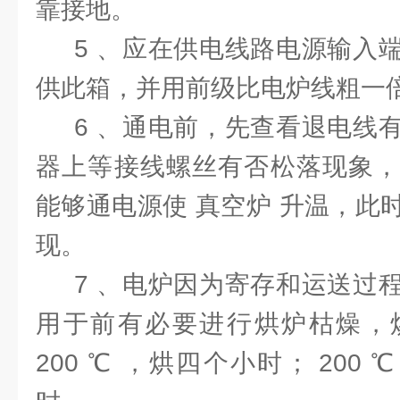
靠接地。
5 、应在供电线路电源输入端
供此箱，并用前级比电炉线粗一
6 、通电前，先查看退电线有
器上等接线螺丝有否松落现象，
能够通电源使 真空炉 升温，此
现。
7 、电炉因为寄存和运送过程
用于前有必要进行烘炉枯燥，
200 ℃ ，烘四个小时； 200 ℃