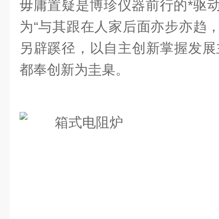
毋庸置疑是博珍仪器前行的*驱
为“与其跟在人家后面亦步亦趋
另辟蹊径，以自主创新掌握发展
都奉创新为圭臬。