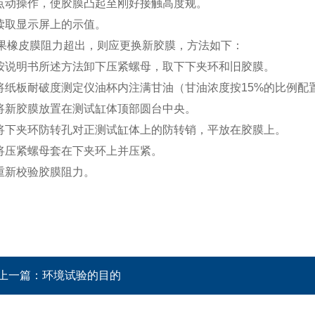
点动操作，使胶膜凸起至刚好接触高度规。
读取显示屏上的示值。
果橡皮膜阻力超出，则应更换新胶膜，方法如下：
按说明书所述方法卸下压紧螺母，取下下夹环和旧胶膜。
将纸板耐破度测定仪油杯内注满甘油（甘油浓度按15%的比例配
将新胶膜放置在测试缸体顶部圆台中央。
将下夹环防转孔对正测试缸体上的防转销，平放在胶膜上。
将压紧螺母套在下夹环上并压紧。
重新校验胶膜阻力。
上一篇：
环境试验的目的