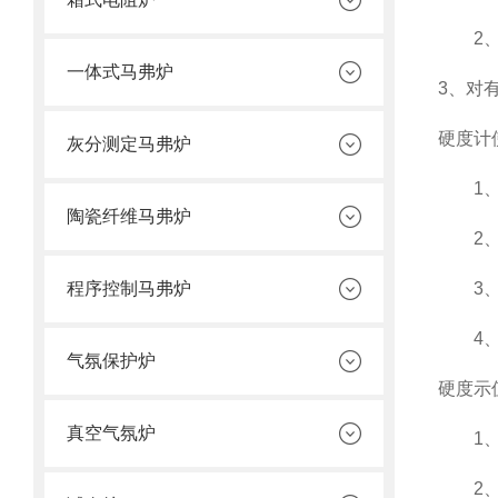
2、数
一体式马弗炉
3、对
硬度计
灰分测定马弗炉
1、硬
陶瓷纤维马弗炉
2、周
程序控制马弗炉
3、周
4、室
气氛保护炉
硬度示
真空气氛炉
1、硬
2、取