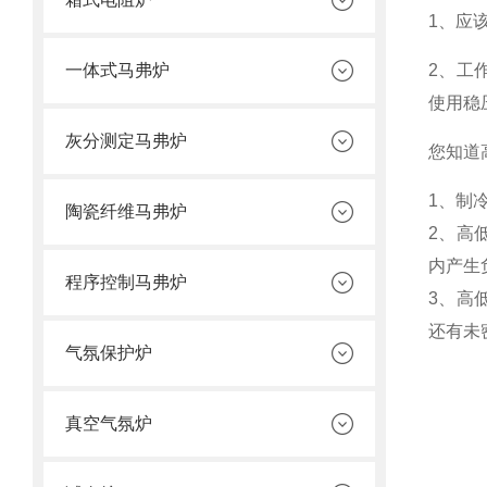
1、应
一体式马弗炉
2、工
使用稳
灰分测定马弗炉
您知道
1、制
陶瓷纤维马弗炉
2、高
内产生
程序控制马弗炉
3、高
还有未
气氛保护炉
真空气氛炉