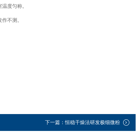
室温度匀称。
发作不测。
下一篇：
恒稳干燥法研发极细微粉