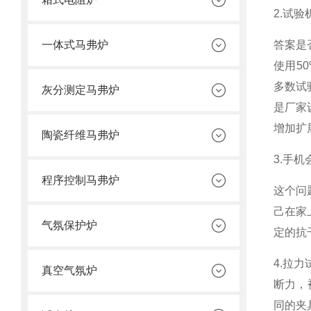
2.试
一体式马弗炉
答案是
使用5
多数试
灰分测定马弗炉
是厂家
增加扩
陶瓷纤维马弗炉
3.手
程序控制马弗炉
这个问
己在家
气氛保护炉
定的抗
4.拉
真空气氛炉
断力，
同的夹