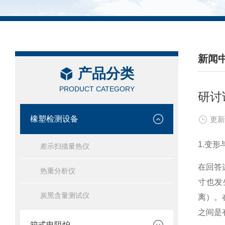
新闻
产品分类
/ NEW
PRODUCT CATEGORY
研讨
橡塑检测设备
更新
1.变
差示扫描量热仪
在回答
热重分析仪
寸也发
炭黑含量测试仪
离）。
之间是
箱式电阻炉