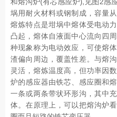
和熔沟炉(有芯感应炉),见图2
埚用耐火材料或钢制成，容量从
熔炼特点是坩埚中熔体受电动力
凸起，熔体自液面中心流向四周
种现象称为电动效应，可使熔体
渣偏向周边，覆盖性差。与熔沟
灵活，熔炼温度高，但功率因数
炉的感应器由铁芯、感应圈和熔
一条或两条带状环形沟，其中充
体。在原理上，可以把熔沟炉看
圈而且短路的铁芯变压器。