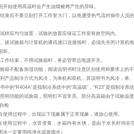
刚开始使用高温时会产生油烟被烤产生的异味。
试验结束后不要立刻打开工作室大门，以免遭受热气流对操作人员
所有试样应均匀放置，试验的放置应保证工作室有效空间内。
在插、拔试验箱与计算机的通讯接口连接线时，必须先关闭计算机
损坏。
试验工作结束，不用试验箱时，务必管带总电源开关。
如试验箱不配备加湿功能，阅读说明书时注意区别使用和要求上的
本系列产品制冷方式为风冷，为单机和双机，其说明书为风冷，单
明书中的“R404A"是指制冷系统中的“高温级"，“R23"是指制冷系统
具有照明功能的试验箱，照明灯不宜常亮。部分高温箱由于试验温度
障自检
在使用过程中，出现以下现象属于正常现象，请放心使用。
备在使用过程中，水管变黄，水箱内有水锈，是由于水长时间在
用水一定要用纯净水或蒸馏水）