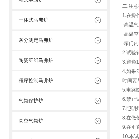
二.注
1.在
一体式马弗炉
·高温
·高温
灰分测定马弗炉
·箱门
2.试
陶瓷纤维马弗炉
3.避
4.如
程序控制马弗炉
时间要
5.电
6.禁
气氛保护炉
7.照
8.在
真空气氛炉
9.在
10.