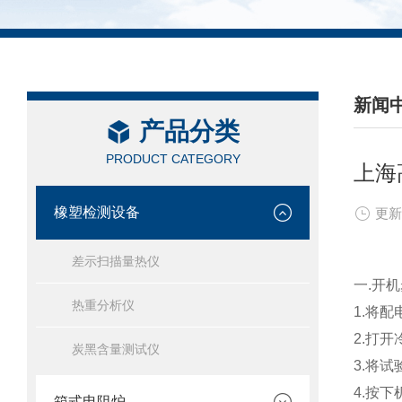
新闻
产品分类
/ NEW
PRODUCT CATEGORY
上海
橡塑检测设备
更新
差示扫描量热仪
一.开
热重分析仪
1.将
2.打
炭黑含量测试仪
3.将
4.按
箱式电阻炉