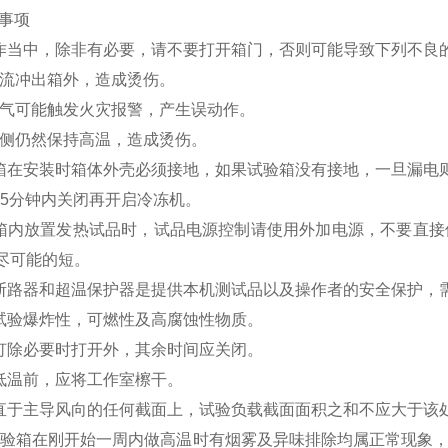
意事项
操作当中，除非有必要，请不要打开箱门，否则可能导致下列不良
气流冲出箱外，造成烫伤。
空气可能触发火灾报警，产生误动作。
内侧仍然保持高温，造成烫伤。
验箱在安装时箱体外壳必须接地，如果试验箱没有接地，一旦漏电
免15分钟内关闭再开启冷冻机。
果箱内放置发热试品时，试品电源控制请使用外加电源，不要直
尽可能的短。
路断路器和超温保护器是提供本机测试品以及操作者的安全保护，
止试验爆炸性，可燃性及高腐蚀性物质。
明灯除必要时打开外，其余时间应关闭。
做低温前，应将工作室檫干。
垂直于主导风向的任何截面上，试验负载截面面积之和不应大于该
本试验箱在刚开始一周内做高温时有烟雾及异味排除均属正常现象