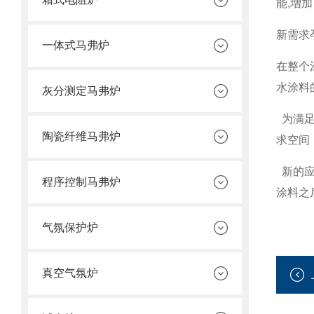
能,增
新需求
一体式马弗炉
在整个
水涂料
灰分测定马弗炉
为满足
陶瓷纤维马弗炉
求空间
新的应
程序控制马弗炉
涂料之
气氛保护炉
真空气氛炉