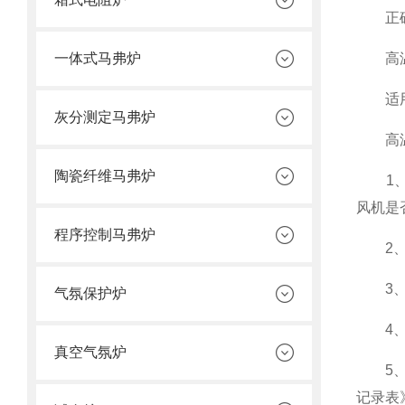
正确操
一体式马弗炉
高温
适用公
灰分测定马弗炉
高温
陶瓷纤维马弗炉
1、将
风机是
程序控制马弗炉
2、高
3、设
气氛保护炉
4、老
真空气氛炉
5、产
记录表