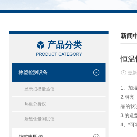
新闻
产品分类
/ NEW
PRODUCT CATEGORY
恒温
橡塑检测设备
更新
1、加
差示扫描量热仪
2.明
热重分析仪
品的状
3.的
炭黑含量测试仪
4、*
箱式电阻炉