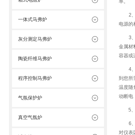
率。
2、接
一体式马弗炉
电源的
3
灰分测定马弗炉
金属材
容器或
陶瓷纤维马弗炉
4、检
程序控制马弗炉
到您所
温度随
动断电
气氛保护炉
5、使
真空气氛炉
6
对仪表