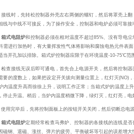
线时，先转松控制器外壳左右两侧的螺钉，然后将罩壳上翻，
相线与中线不可接反，为了操作安全，控制器和电炉必须可靠接
、
箱式电阻炉
和控制器必须在相对温度不超过85%、没有导电
料需进行加热时，有大量挥发性气体将影响和腐蚀电热元件表面
适当开孔加以排除。箱式炉控制器应限于在环境温度-10-75℃范
查接线无误后即可通电，首先合上电源开关，然后将控制器面
需要的度数上，如果把设定开关拔向测量位置上，红灯灭(NO)
炉内温度升高而徐徐上升，说明工作正常；当箱式炉的温度上升到设
，停止升温。稍后，当炉内温度稍微下降，绿灯灭，红灯亮，电
用完毕后，先将控制面板上的按钮开关关闭，然后切断总电
、
箱式电阻炉
定期经常检查马弗炉、控制器的各接线的连线是否
因磁钢、退磁、涨丝、弹片的疲劳、平衡破坏等引起的误差增大