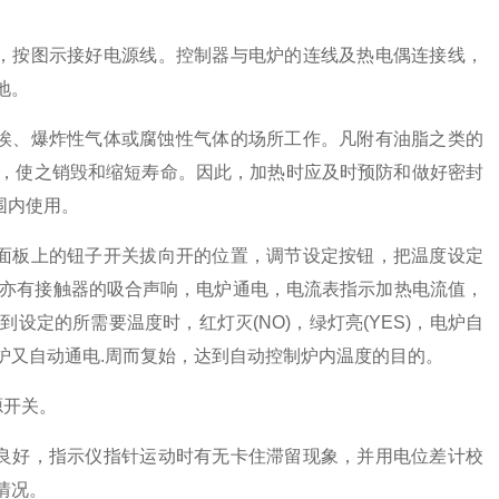
按图示接好电源线。控制器与电炉的连线及热电偶连接线，
地。
尘埃、爆炸性气体或腐蚀性气体的场所工作。凡附有油脂之类的
，使之销毁和缩短寿命。因此，加热时应及时预防和做好密封
围内使用。
板上的钮子开关拔向开的位置，调节设定按钮，把温度设定
，亦有接触器的吸合声响，电炉通电，电流表指示加热电流值，
定的所需要温度时，红灯灭(NO)，绿灯亮(YES)，电炉自
炉又自动通电.周而复始，达到自动控制炉内温度的目的。
源开关。
良好，指示仪指针运动时有无卡住滞留现象，并用电位差计校
情况。