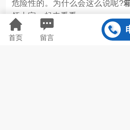
危险性的。为什么会这么说呢?
领大家一起来看看。
当箱式电阻炉初次使用
首页
留言
用时，必须进行烘炉。烘炉的时间
时。200℃至600℃四小时。
定温度，以免烧毁电热元件。禁
体及易溶解的金属，在低于高温
时炉丝有较长的寿命。
箱式电阻炉和控制器必
85%、没有导电尘埃、爆炸性