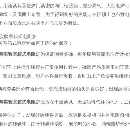
，用压紧装置使炉门紧密的与门框接触，减少漏气。大型电炉可
侧墙上及底面上布置，为了得到良好的热场，在护顶上也布置电
个方面加热比左右两个方面加更为有效。
验室箱式电阻炉如何正确的的保养：
海实验室箱式电阻炉
为保证测量准确，每年应用直流电位差计校
户能守上述操作规程在正常使用过程中，确因产品质量不能正常
厂查明质量原则，用户不得自行拆装，否则由用户负责各项维修
期检查各部分有否松动，交流接触器的触头是否良好，出现故障
海实验室箱式电阻炉
应放在干燥通风、无腐蚀性气体的地方，工作
碳棒型炉子，发现硅碳棒损坏后，应更换规格相同并且电阻值相
损坏的硅碳棒，由于硅碳棒易断，安装时须小心，两端露炉壳外