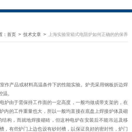
置：
首页
>
技术文章
>
上海实验室箱式电阻炉如何正确的的保养
验室作产品或材料高温条件下的性能实验。炉壳采用钢板折边焊
控温。
电炉由于需保持工作面的一定高度，一般均做成带支架的，在
炉内的工件重量也大，所以一般均直接在底盘上焊接炉体及砌
的结构，而就地焊接砌砖，但这种电炉在安装后不能吊运及移
槽，有些炉门上边也设有砂封槽，以保证良好的密封性，炉门