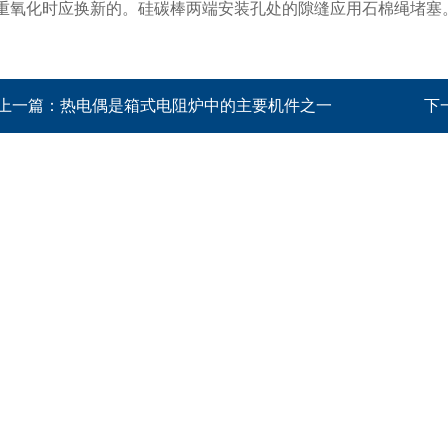
重氧化时应换新的。硅碳棒两端安装孔处的隙缝应用石棉绳堵塞
上一篇：
热电偶是箱式电阻炉中的主要机件之一
下