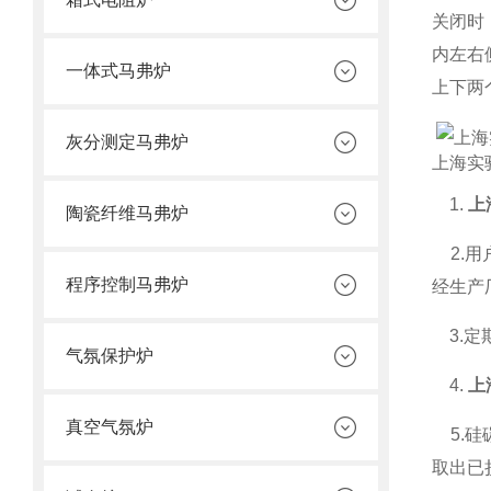
关闭时
内左右
一体式马弗炉
上下两
灰分测定马弗炉
上海实
1.
上
陶瓷纤维马弗炉
2.用
程序控制马弗炉
经生产
3.定
气氛保护炉
4.
上
真空气氛炉
5.硅
取出已