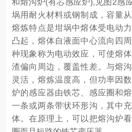
和熔沟炉(有芯感应炉),见图2
埚用耐火材料或钢制成，容量从
熔炼特点是坩埚中熔体受电动力
凸起，熔体自液面中心流向四周
种现象称为电动效应，可使熔体
渣偏向周边，覆盖性差。与熔沟
灵活，熔炼温度高，但功率因数
炉的感应器由铁芯、感应圈和熔
一条或两条带状环形沟，其中充
体。在原理上，可以把熔沟炉看
圈而且短路的铁芯变压器。