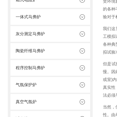
受环境
的各种
一体式马弗炉
验对于
我们这
灰分测定马弗炉
工模拟
各种典
陶瓷纤维马弗炉
拟试验
但是试
程序控制马弗炉
慢。因
或室)
气氛保护炉
真实性
法必须
真空气氛炉
当然，
性。由