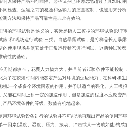
影响以保持产品的可靠性。这些试验已经远远地超过了其zui初
不同检查、运输之前的检验和运输后的质量控制，也被用来分析
检测方法和保持产品可靠性是非常有效的。
里讲的环境试验是狭义的，实际是指人工模拟的环境试验(以下称
试验"和“现场运行试验"三类。自然暴露试验，是将样品长期暴
型的使用现场并使它处于正常运行状态进行测试。这两种试验都
准确性的基础。
验周期都较长，花费人力物力大，并且前者试验条件不能控制，
此为了在较短时间内能鉴定产品对环境的适应能力，在科研和生
内模拟一个或多个环境因素的作用，并予以适当的强化。人工模
，又能在时间上起一定的加速作用，但是加速的程度不应改变产
与产品环境条件的等级、数值有机地起来。
使用环境试验设备进行的试验并不可能*地再现出产品的使用环
单一因素(温度、湿度、压力、振动、冲击或某一物质如盐)构成