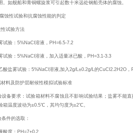
用。如舰船和青铜螺旋浆可引起数十米远处钢船壳体的腐蚀。
耐腐蚀性试验和抗腐蚀性能的判定
候性试验方法
试验：5%NaCI溶液，PH=6.5-7.2
试验：5%NaCI溶液，加入适量冰已酸，PH=3.1-3.3
盐雾试验：5%NaCI溶液,加入2g/L±0.2g/L的CuCI2.2H2O，PH
属材料及防护层耐候性模拟试验标准
验设备要求：试验箱材料不腐蚀且不影响试验结果；盐雾不能直
验箱温度波动为±0.5℃，其均匀度为±2℃。
验条件的选取：
酸度：PH=7±0.2