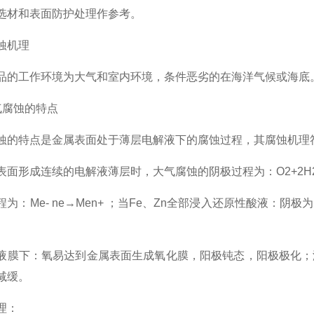
选材和表面防护处理作参考。
蚀机理
品的工作环境为大气和室内环境，条件恶劣的在海洋气候或海底
气腐蚀的特点
蚀的特点是金属表面处于薄层电解液下的腐蚀过程，其腐蚀机理
表面形成连续的电解液薄层时，大气腐蚀的阴极过程为：O2+2H2O
程为：Me- ne→Men+ ；当Fe、Zn全部浸入还原性酸液
液膜下：氧易达到金属表面生成氧化膜，阳极钝态，阳极极化；
减缓。
理：