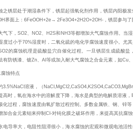
蚀之锈层处于潮湿条件下，锈层起强氧化剂作用，锈层内阳极发生在金属
OH界面上：6FeOOH+2e→ 2Fe3O4+2H2O+2OH-，锈层参
大气下，SO2、NO2、H2S和NH3等都增加大气腐蚀作用。
湿度过小于70%湿度时，二氧化硫的电化学腐蚀速度很小。尤
SO2的腐蚀机理是硫酸盐穴自催化过程。一旦锈层生成硫酸盐
法有防锈漆、镀Zn、AI等或加入耐大气腐蚀之合金元素，如Cu
水腐蚀特点
3.5%NaCI溶液，（NaCI,MgCI2,CaSO4,K2SO4,CaCO
提高时，氧在海水中的溶解度下降，海水是典型的电解质溶液，
极化过程，腐蚀速度由氧扩散过程控制。多数金属铁、钢、锌等，
增加合金元素钼来抑制CI-对钝化膜之破坏作用，来提高其抗腐
水电导率大，电阻性阻滞很小，海水腐蚀的宏观和微观电池活性