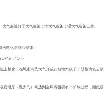
。大气腐蚀分干大气腐蚀；潮大气腐蚀；湿大气腐蚀三类。
符合电化学腐蚀规律：
+4e→4OH-
：阴极为氢去极化；在城市污染大气形成的酸性水膜下：阴极为氧去极
液膜增厚（湿大气）氧达到金属表面要有个扩散过程，因此腐