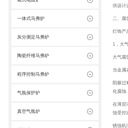
供设计
一体式马弗炉
二、腐
灯饰产
灰分测定马弗炉
1，大
陶瓷纤维马弗炉
大气腐
当金属
程序控制马弗炉
阳极过
化腐蚀.
气氛保护炉
在薄层
真空气氛炉
蚀受控
锈蚀机