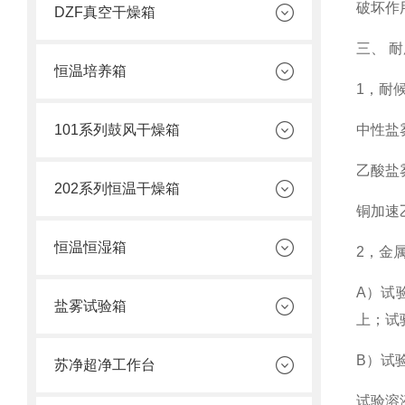
破坏作
DZF真空干燥箱
三、 
恒温培养箱
1，耐
101系列鼓风干燥箱
中性盐雾
乙酸盐雾
202系列恒温干燥箱
铜加速乙酸
恒温恒湿箱
2，金
A）试
盐雾试验箱
上；试
B）试
苏净超净工作台
试验溶液