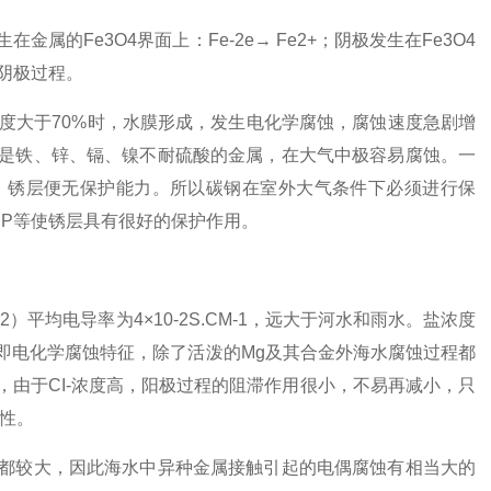
的Fe3O4界面上：Fe-2e→ Fe2+；阴极发生在Fe3O4
与了阴极过程。
当湿度大于70%时，水膜形成，发生电化学腐蚀，腐蚀速度急剧增
其是铁、锌、镉、镍不耐硫酸的金属，在大气中极容易腐蚀。一
，锈层便无保护能力。所以碳钢在室外大气条件下必须进行保
、P等使锈层具有很好的保护作用。
3,MgBr2）平均电导率为4×10-2S.CM-1，远大于河水和雨水。盐浓度
即电化学腐蚀特征，除了活泼的Mg及其合金外海水腐蚀过程都
由于CI-浓度高，阳极过程的阻滞作用很小，不易再减小，只
蚀性。
都较大，因此海水中异种金属接触引起的电偶腐蚀有相当大的