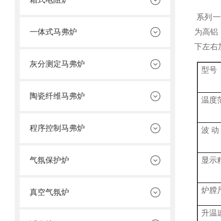
系列一
一体式马弗炉
为高铝
下左右
灰分测定马弗炉
型号
陶瓷纤维马弗炉
温度
程序控制马弗炉
波
动
气氛保护炉
显示
炉膛
真空气氛炉
升温