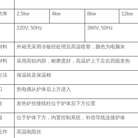
功率
2.5kw
4kw
8kw
12kw
220V, 50Hz
38
0V, 50Hz
材料
外箱壳采用冷板经处理后高温喷塑，颜色为电脑灰
材料
采用高铝内胆，耐磨度好，高温炉上下左右四面发热
方法
保温砖及保温棉
口
热电偶从炉体后上方进入
柱
发热炉丝接线柱位于炉体后下方位置
器
位于炉体下方，内置控制系统，补偿导线连接炉体
元件
高温电阻丝