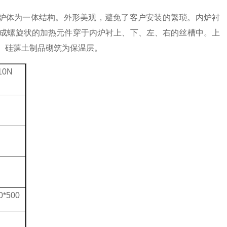
炉体为一体结构。外形美观，避免了客户安装的繁琐。
内炉衬
成螺旋状的加热元件穿于内炉衬上、下、左、右的丝槽中。上
、硅藻土制品砌筑为保温层。
10N
0*500