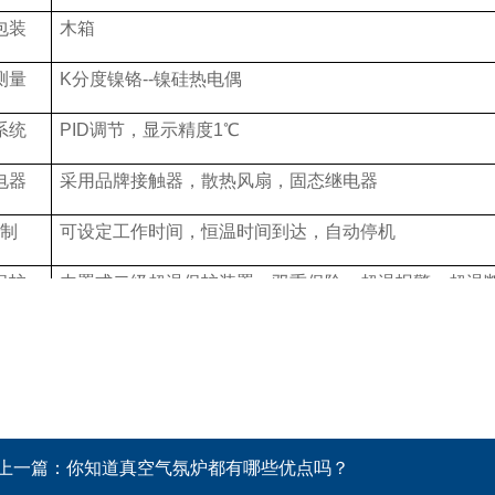
包装
木箱
测量
K
分度镍铬
--
镍硅热电偶
系统
PID
调节，显示精度
1
℃
电器
采用品牌接触器，散热风扇，固态继电器
制
可设定工作时间，恒温时间到达，自动停机
保护
内置式二级超温保护装置，双重保险。超温报警，超温
方式
全量程可调节恒温，恒定运行
服务
负责对用户进行远程技术指导
及时提供设备的备件、配件
提供设备使用过程中的技术咨询和支持
上一篇：
你知道真空气氛炉都有哪些优点吗？
接到客户故障通知
8
个工作时内立即相应