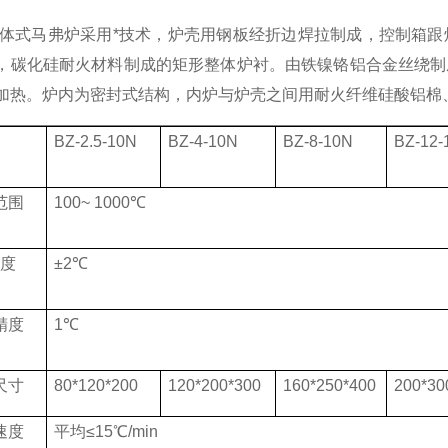
体式马弗炉采用*
技术，炉壳用钢板经折边焊拉制成，控制箱跟
，碳化硅耐火材料制成的矩形整体炉衬。由铁镍铬铝合金丝绕制
加热。炉内为密封式结构，内炉与炉壳之间用耐火纤维硅酸铝棉
BZ-2.5-10N
BZ-4-10N
BZ-8-10N
BZ-12-
范围
100~ 1000
℃
度
±
2
℃
精度
1
℃
尺寸
80*120*200
120*200*300
160*250*400
200*30
速度
平均
≤
1
5
℃
/min