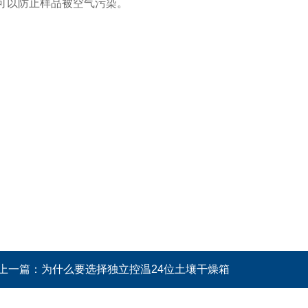
可以
防止
样品被空气污
染。
上一篇：
为什么要选择独立控温24位土壤干燥箱