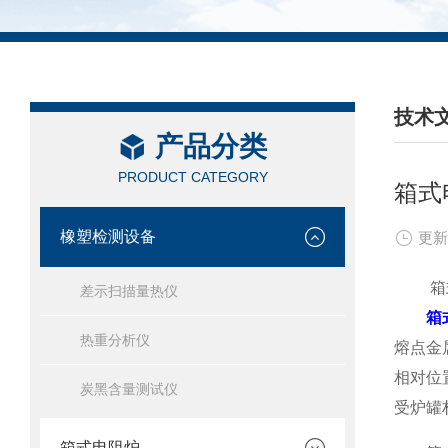
技术
产品分类
/ TEC
PRODUCT CATEGORY
箱式
橡塑检测设备
更新
箱式电
差示扫描量热仪
箱
热重分析仪
熔点金
相对位
炭黑含量测试仪
受炉罐
箱式电阻炉