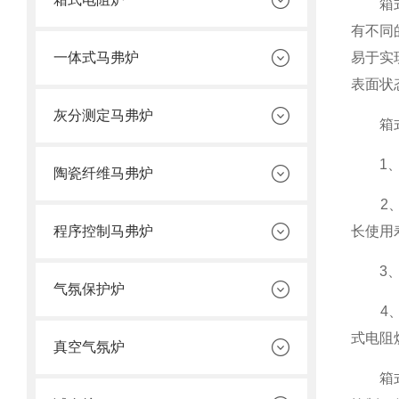
箱式电
有不同
一体式马弗炉
易于实
表面状
灰分测定马弗炉
箱式
1、箱
陶瓷纤维马弗炉
2、箱
程序控制马弗炉
长使用
3、箱
气氛保护炉
4、箱
式电阻
真空气氛炉
箱式电