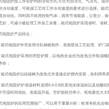
阻炉按工件在炉内的冷却方式,可分为自冷式、气冷式、油冷
的冷却速度，可根据工艺对工件冷却速度的要求进行选择。箱式
现自动化。同时因不耗用控制气体，因而节省能源，公害少，操
态好，可减小被处理工件加工余量，箱式电阻炉实现省时、省材
电阻炉产品特点：
式电阻炉外壳采用冷轧钢板制作，表面喷涂工艺处理、炉门采
式电阻炉采用封闭型炉膛，以电热合金丝为发热元件制成螺旋
寿命；
式电阻炉以硅碳棒为发热元件直接在炉膛内安装，热利用率
式电阻炉炉保温材料选用0.4-0.6轻质泡沫保温砖以及硅酸
炉升温时间缩短、表面温升低、空炉损耗功率小、耗电量也大大
阻炉的应用范围较广，可以用于重量分析：校准有机化合物和