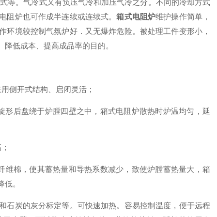
式等。气冷式又有负压气冷和加压气冷之分。不同的冷却方式
电阻炉也可作成半连续或连续式。
箱式电阻炉
维护操作简单，
作环境较控制气氛炉好．又无爆炸危险。被处理工件变形小，
、降低成本、提高成品率的目的。
用侧开式结构、启闭灵活；
形后盘绕于炉膛四壁之中，箱式电阻炉散热时炉温均匀，延
高；
铝纤维棉，使其蓄热量和导热系数减少，致使炉膛蓄热量大，箱
降低。
石炭的灰分标定等。可快速加热。容易控制温度，便于远程