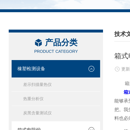
技术
产品分类
/ TEC
PRODUCT CATEGORY
箱式
橡塑检测设备
更新
箱式
差示扫描量热仪
箱
热重分析仪
能够承
把。我
炭黑含量测试仪
料也必
箱式电阻炉