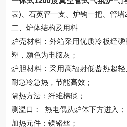
一体式1200度真空管式气氛炉
气
表
)
、
石英
管一支、
炉
钩一把、
管堵
二、炉体结构及用料
炉壳材料：外箱采用优质冷板经磷
塑，颜色为电脑灰；
炉胆材料：采用高辐射低蓄热超轻
耐急冷急热，节能高效；
隔热方法：纤维棉毯；
测温口：
热电偶从炉体下方进入；
加热元件：
镍铬丝
；