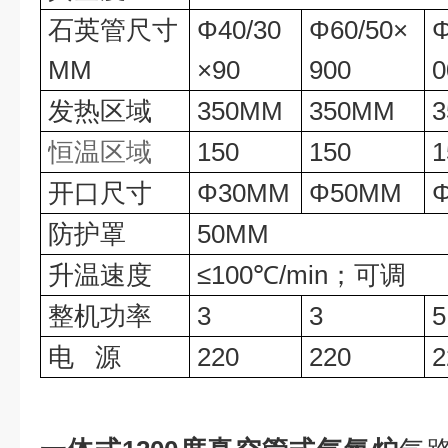
石英管尺寸
Φ
40/30
Φ
60/50
×
MM
×
90
900
0
发热区域
350
MM
350
MM
3
恒温区域
150
150
1
开口尺寸
Φ
30
MM
Φ
50
MM
防护罩
50
MM
升温速度
≤
100
℃
/min
；
可调
整机功率
3
3
5
电
源
220
220
2