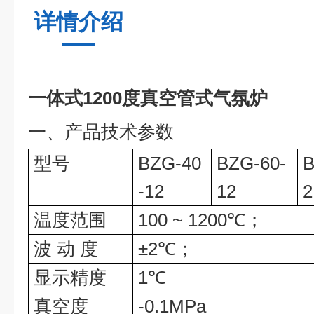
详情介绍
一体式1200度真空管式气氛炉
一、
产品技术参数
型号
BZG-40
BZG-60-
B
-12
12
2
温度范围
100 ~ 1
2
00
℃；
波
动
度
±
2
℃；
显示精度
1
℃
真空度
-0.1MPa