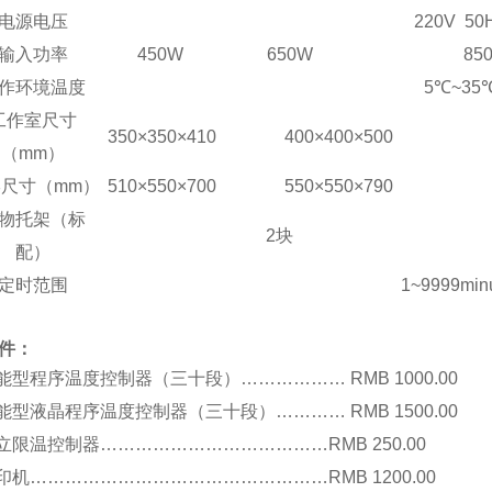
电源电压
220V 50
输入功率
450W
650W
85
作环境温度
5℃~35
工作室尺寸
350×350×410
400×400×500
（mm）
尺寸（mm）
510×550×700
550×550×790
物托架（标
2块
配）
定时范围
1~9999min
件：
能型程序温度控制器
（
三十段
）………………
RMB 1000.00
能型液晶程序温度控制器
（
三十段
）…………
RMB 1500.00
立限温控制器
…………………………………RMB 250.00
印机
……………………………………………RMB 1200.00