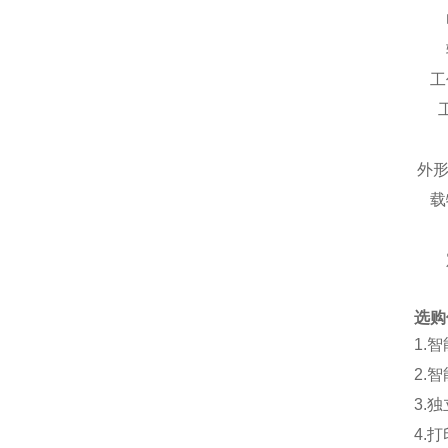
工
外形
载
选购
1
.
智
2
.
智
3.
独
4.
打