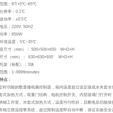
范围
：
RT+5℃~65℃
分辨率
：
0.1℃
波动率
：
±0.5℃
电压
：
220V 50HZ
功率
：850
W
环境温度
：
5℃~35℃
室尺寸（mm）
： 500
×
500
×
650
W×D×H
尺寸（mm）
： 630
×
630
×
930
W×D×H
托架（标配）
：3
块
范围
：
1~9999minutes
特点：
定时功能的数显微电脑控制器，箱内温度超过设定值或水夹套水
套式加热方式，双重门结构，电机控制开关。内层玻璃门打开时
锈钢工作室。水套式加热方式，温度均匀性好，且断电后仍能保
有独立限温报警系统，超过限制温度即自动中断，保证实验安全