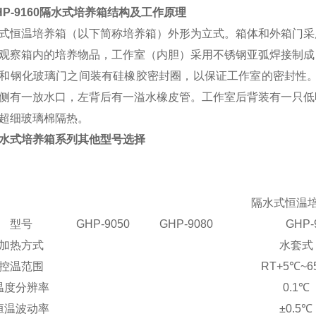
P-
9
160
隔水式培养箱
结构及工作原理
式恒温培养箱（以下简称培养箱）外形为立式。箱体和外箱门采
观察箱内的培养物品，工作室（内胆）采用不锈钢亚弧焊接制成
和钢化玻璃门之间装有硅橡胶密封圈，以保证工作室的密封性。
侧有一放水口，左背后有一溢水橡皮管。工作室后背装有一只低
超细玻璃棉隔热。
水式培养箱系列
其他型号选择
隔水式恒温
型号
GHP-9050
GHP-9080
GHP-
加热方式
水套式
控温范围
RT+5℃~6
温度分辨率
0.1℃
恒温波动率
±0.5℃