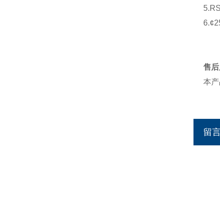
5.R
6.¢
售后
本产
留