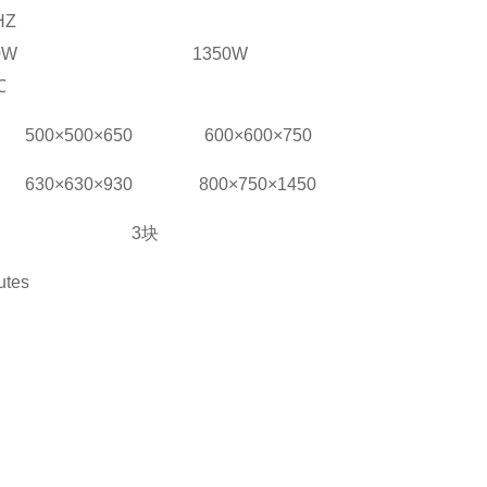
HZ
0W
1350W
℃
500×500×650
600×600×750
630×630×930
800×750×1450
3块
utes