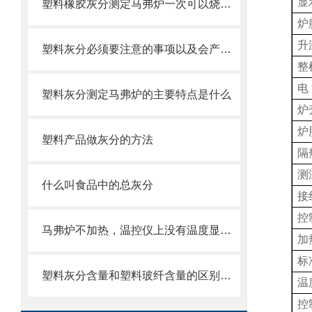
显
塑料橡胶灰分测定马弗炉一次可以烧多少量
炉
升
塑料灰分必须要注意的事项以及会产生的后果
整
电
塑料灰分测定马弗炉的主要特点是什么
炉
炉
塑料产品做灰分的方法
隔
测
什么叫食品中的总灰分
接
控
马弗炉不加热，温控仪上没有温度显示，是什么原因
加
标
塑料灰分含量和塑料玻纤含量的区别在哪里
温
控