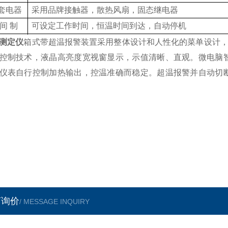
套电器
采用品牌接触器，散热风扇，固态继电器
间
制
可设定工作时间，恒温时间到达，自动停机
温保护
内置式二级超温保护装置，双重保险。超温报警，超温
测定仪
箱式
带超温报警装置采用整体设计和人性化的菜单设计
控制技术，
ZH灰分
定值、定时、
液晶
高亮度宽视窗显示，示值清晰、直观。微电脑
恒定运行
仪表自行控制加热输出，控温
定仪价
准
确而稳定。超温报警并自动切
言询价
/ MESSAGE INQUIRY