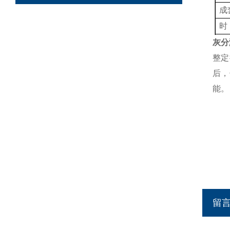
成
时
超
灰分
整定
B
后，
测
能。
格
留