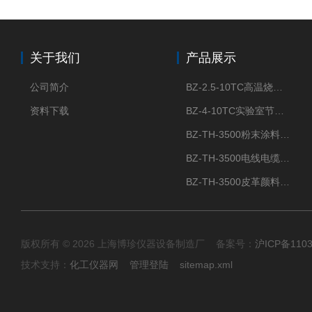
关于我们
产品展示
公司简介
BZ-2.5-10TC高温烧结节能陶瓷纤维马弗炉箱式电阻炉
资料下载
BZ-4-10TC实验室节能陶瓷纤维马弗炉箱式电阻炉
BZ-TH-3500粉末涂料炭黑含量测定仪
BZ-TH-3500电线电缆胶粒炭黑含量测定仪
BZ-TH-3500皮革颜料炭黑含量测定仪
版权所有 © 2026 上海博珍仪器设备制造厂 备案号：
沪ICP备110
技术支持：
化工仪器网
管理登陆
sitemap.xml