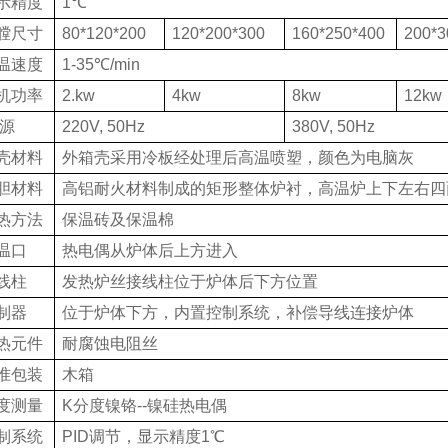
示精度
1
℃
膛尺寸
80*120*200
120*200*300
160*250*400
200*3
温速度
1-35
℃
/min
机功率
2.kw
4kw
8kw
12kw
源
220V, 50Hz
38
0V, 50Hz
壳材料
外箱壳采用冷板经处理后高温喷塑，颜色为电脑灰
胆材料
高铝
耐火材料制成的矩形整体炉衬，高温炉上下左右四
热方法
保温砖及保温棉
温口
热电偶从炉体后上方进入
线柱
发热炉丝接线柱位于炉体后下方位置
制器
位于炉体下方，内置控制系统，补偿导线连接炉体
热元件
耐腐蚀
电阻丝
准包装
木箱
度测量
K
分度镍铬
--
镍硅热电偶
制系统
PID
调节，显示精度
1
℃