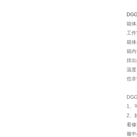
DG
箱体
工作
箱体
箱内
排出
温度
也非
DG
1、
2、
看修
服中