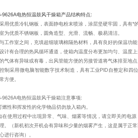
G-9626A电热恒温鼓风干燥箱产品结构特点:
采用优质冷轧钢板，表面静电粉末喷涂，涂层坚硬牢固，具有*
室为优质不锈钢板，圆角造型、光滑、流畅、极易清洁。
与工作室之间，充填超细玻璃棉隔热材料，具有良好的保温功能
设计有合理的热风循环通道，使箱内温度分布更加均匀、温度上
的气体有异味或有毒，出风管能方便的另接管道将气体排至地点
控制采用微电脑智能数字技术制造，具有工业PID自整定和四位
常方便。
G-9626A电热恒温鼓风干燥箱注意事项:
可燃性和挥发性的化学物品切勿放入箱内。
如在使用过程中出现异常、气味、烟雾等情况，请立即关闭电源
理。（新机初次开机会有异味和少量的烟雾产生，这是属于正常
心进行咨询）。