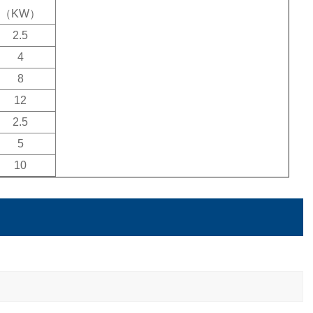
（
KW
）
2.5
4
8
12
2.5
5
10