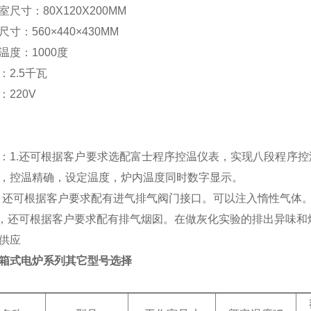
室尺寸：
80X120X200MM
尺寸：
560×
440
×
430MM
温度：
1000
度
：
2.5
千瓦
：
220V
：
1.
还可根据客户要求选配富士程序控温仪表，实现八段程序控
，控温精确，设定温度，炉内温度同时数字显示。
.
还可根据客户要求配有进气排气阀门接口。可以注入惰性气体
，还可根据客户要求配有排气烟囱。在做灰化实验的排出异味和
供应
箱式电炉系列其它型号选择