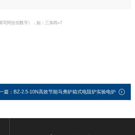
填写阿拉伯数字），如：三加四=7
一篇：
BZ-2.5-10N高效节能马弗炉箱式电阻炉实验电炉