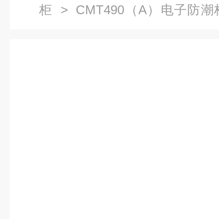
柜
> CMT490（A）电子防
箱，干燥柜