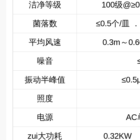
洁净等级
100级@≥
菌落数
≤0.5个/皿
平均风速
0.3m～0
噪音
振动半峰值
≤0.
照度
电源
AC
zui大功耗
0.32KW