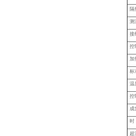
隔
测
接
控
加
标
温
控
成
时
超