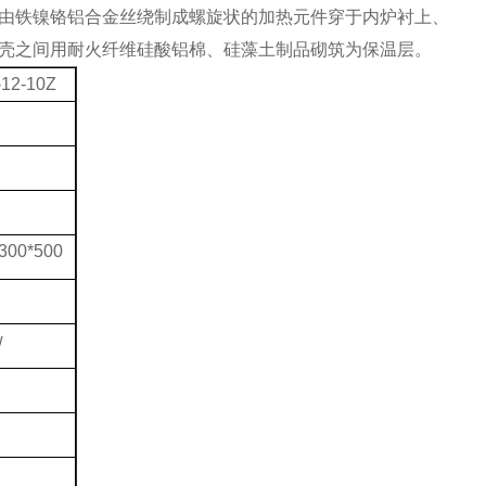
由铁镍铬铝合金丝绕制成螺旋状的加热元件穿于内炉衬上、
壳之间用耐火纤维硅酸铝棉、硅藻土制品砌筑为保温层。
-12-10Z
300*500
w