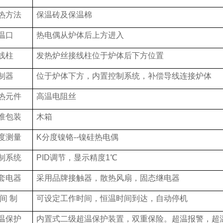
热方法
保温砖及保温棉
温口
热电偶从炉体后上方进入
线柱
发热炉丝接线柱位于炉体后下方位置
制器
位于炉体下方，内置控制系统，补偿导线连接炉体
热元件
高温电阻丝
准包装
木箱
度测量
K
分度镍铬
--
镍硅热电偶
制系统
PID
调节，显示精度
1
℃
套电器
采用品牌接触器，散热风扇，固态继电器
间
制
可设定工作时间，恒温时间到达，自动停机
温保护
内置式二级超温保护装置，双重保险。超温报警，超