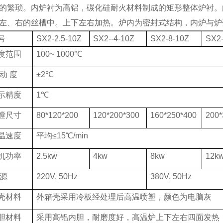
的繁琐。
内炉衬为高铝，碳化硅耐火材料制成的矩形整体炉衬。
左、右的丝槽中。上下左右加热。炉内为密封式结构，内炉与炉
号
SX2-2.5-10Z
SX2--4-10Z
SX2-8-10Z
SX2
度范围
100~ 1000
℃
动
度
±
2
℃
示精度
1
℃
膛尺寸
80*120*200
120*200*300
160*250*400
200*
温速度
平均
≤
1
5
℃
/min
机功率
2.5kw
4kw
8kw
12k
源
220V, 50Hz
38
0V, 50Hz
壳材料
外箱壳采用冷板经处理后高温喷塑，颜色为电脑灰
胆材料
采用高铝内胆，耐磨度好，高温炉上下左右四面发热