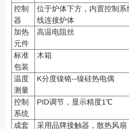
控制
位于炉体下方，内置控制系
器
线连接炉体
加热
高温电阻丝
元件
标准
木箱
包装
温度
K
分度镍铬
--
镍硅热电偶
测量
控制
PID
调节，显示精度
1
℃
系统
成套
采用品牌接触器，散热风扇