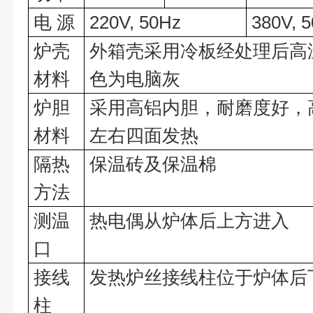
电
源
220V, 50Hz
38
0V, 
炉壳
外箱壳采用冷板经处理后高
材料
色为电脑灰
炉胆
采用高铝内胆，耐磨度好，
材料
左右四面发热
隔热
保温砖及保温棉
方法
测温
热电偶从炉体后上方进入
口
接线
发热炉丝接线柱位于炉体后
柱