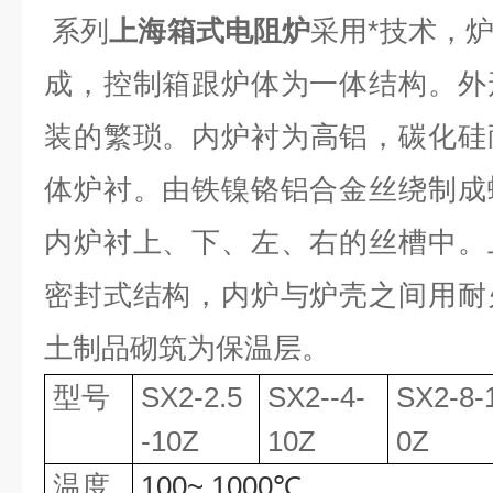
系列
上海箱式电阻炉
采用*
技术，
成，控制箱跟炉体为一体结构。外
装的繁琐。
内炉衬为高铝，碳化硅
体炉衬。由铁镍铬铝合金丝绕制成
内炉衬上、下、左、右的丝槽中。
密封式结构，内炉与炉壳之间用耐
土制品砌筑为保温层。
型号
SX2-2.5
SX2--4-
SX2-8-
-10Z
10Z
0Z
温度
100~ 1000
℃