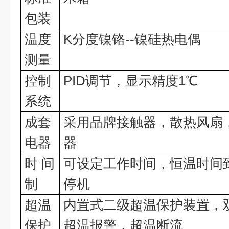
包装
温度
K
分度镍铬
--
镍硅热电偶
测量
控制
PID
调节，显示精度
1
℃
系统
成套
采用品牌接触器，散热风扇
电器
器
时
间
可设定工作时间，恒温时间
制
停机
超温
内置式二级超温保护装置，
保护
超温报警，超温断流