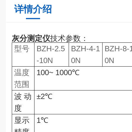
详情介绍
灰分测定仪
技术参数：
型号
BZH-2.5
BZH-4-1
BZH-8-
-10N
0N
0N
温度
100~ 1
0
00
℃
范围
波
动
±
2
℃
度
显示
1
℃