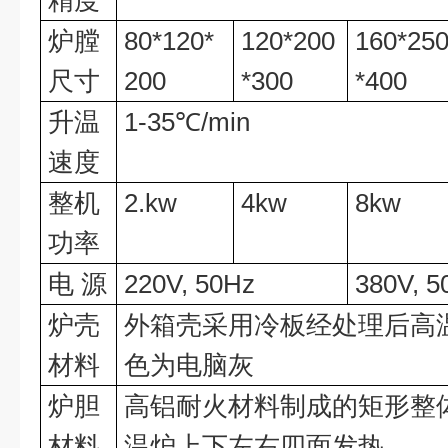
精度
炉膛
80*120*
120*200
160*25
尺寸
200
*300
*400
升温
1-35
℃
/min
速度
整机
2.kw
4kw
8kw
功率
电
源
220V, 50Hz
38
0V, 5
炉壳
外箱壳采用冷板经处理后高
材料
色为电脑灰
炉胆
高铝
耐火材料制成的矩形整
材料
温炉上下左右四面发热