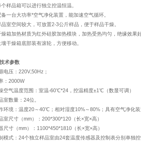
.每个样品箱可以进行独立控温恒温。
配备
一台
大功率*空气净化
装置
，能加速空气循环。
.样品室空间较大，可放置
2-3
公斤样品，便于样品干燥。
干燥箱加热材质为红外
硅胶
加热
模块
，加热受热均匀，
绝缘效果
.土壤干燥箱底部装有滚轮，方便移动。
技术参数
源电压：220V,50Hz；
功率：
2000
W
干燥空气温度范围：室温-60℃*24，控温精度±1℃（数显可调）
样品室数量：24位。
工作环境：温度20～40℃；相对湿度10%～80%；具有空气净化
样品室尺寸（mm）：
200
*
300
*1
20
（长×宽×高）
仪器尺寸（mm）：
1100
*
450
*1
81
0（长×宽×高）
控制模式：24个独立样品室由24套温度传感器及控制表分别单独