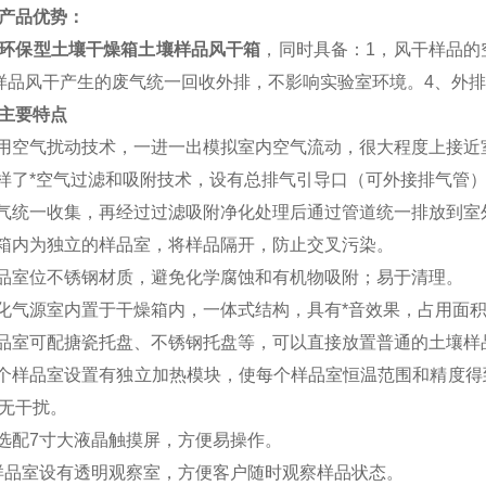
产品优势：
环保型土壤干燥箱土壤样品风干箱
，同时具备：1，风干样品的
样品风干产生的废气统一回收外排，不影响实验室环境。4、外
主要特点
采用空气扰动技术，
一进一出
模拟室内空气流动，
很
大程度上接近
采样了*空气过滤和吸附技术，设有总排气引导口（可外接排气管
气统一收集，
再经过过滤吸附净化处理后
通过管道统一排放到室
样箱内为独立的样品室，将样品隔开，防止交叉污染。
样品室位不锈钢材质，避免化学腐蚀和有机物吸附；易于清理。
化
气源室内置于干燥箱内，
一体式结构
，具有
*音效果
，占用面
样品室可配搪瓷托盘、不锈钢托盘等，可以直接放置普通的土壤
每个样品室设置有独立加热模块，使每个样品室恒温范围和精度
无干扰。
选配
7
寸大液晶触摸屏，方便易操作。
样品室设有透明观察室，方便客户随时观察样品状态。