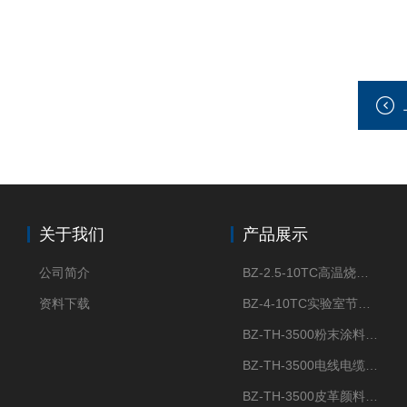
关于我们
产品展示
公司简介
BZ-2.5-10TC高温烧结节能陶瓷纤维马弗炉箱式电阻炉
资料下载
BZ-4-10TC实验室节能陶瓷纤维马弗炉箱式电阻炉
BZ-TH-3500粉末涂料炭黑含量测定仪
BZ-TH-3500电线电缆胶粒炭黑含量测定仪
BZ-TH-3500皮革颜料炭黑含量测定仪