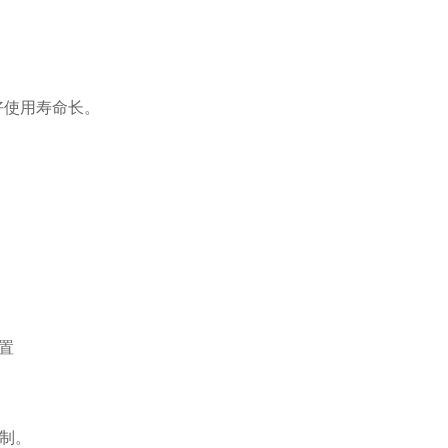
好
使用寿命长。
装置
控制。