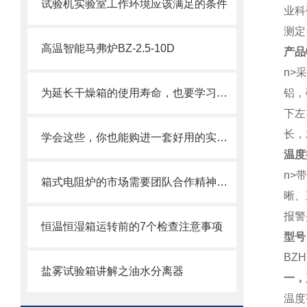
试验机实验室工作环境应该满足的条件
业科
测定
高温智能马弗炉BZ-2.5-10D
产
n>
为延长干燥箱的使用寿命，也要学习保养知识
铝，
下左
长，
学会这些，你也能购进一套好用的实验室箱式电阻炉
温度
n>
带
箱式电阻炉的市场需要团队合作精神的发扬
晰、
报警
恒温恒湿箱运转前的7个检查注意事项
型号
BZH
盐雾试验箱讲解之油水分离器
一，
温度