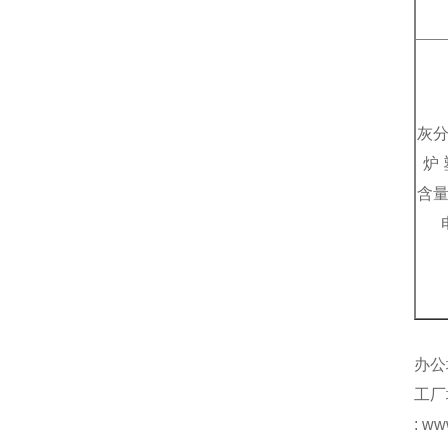
灰
炉
含
办公
工厂
: 