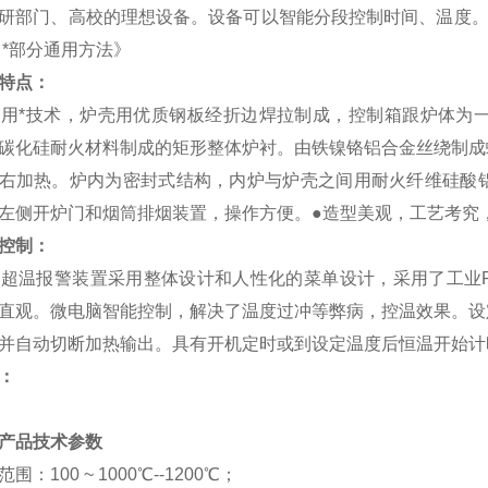
研部门、高校的理想设备。设备可以智能分段控制时间、温度。符合ISO 34
 *部分通用方法》
品特点：
采用*技术，炉壳用优质钢板经折边焊拉制成，控制箱跟炉体为
碳化硅耐火材料制成的矩形整体炉衬。由铁镍铬铝合金丝绕制成
右加热。炉内为密封式结构，内炉与炉壳之间用耐火纤维硅酸
左侧开炉门和烟筒排烟装置，操作方便。●造型美观，工艺考究
控制：
超温报警装置采用整体设计和人性化的菜单设计，采用了工业P
直观。微电脑智能控制，解决了温度过冲等弊病，控温效果。设
并自动切断加热输出。具有开机定时或到设定温度后恒温开始计
：
产品技术参数
范围：
100 ~ 1000
℃
--1200
℃
；