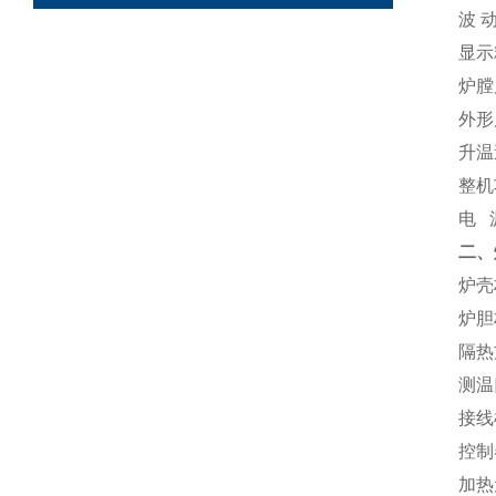
波
显示
炉膛
外形
升温
整机
电
二、
炉壳
炉胆
隔热
测温
接线
控制
加热