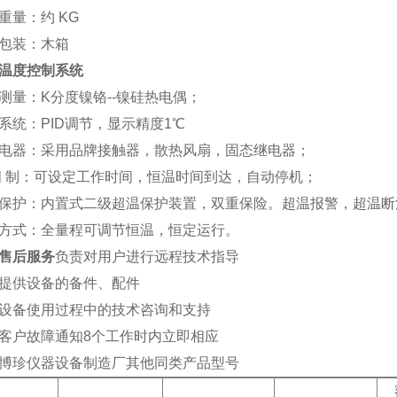
重量：约
KG
包装：木箱
温度控制系统
测量：
K
分度镍铬
--
镍硅热电偶；
系统：
PID
调节，显示精度
1
℃
电器：采用品牌接触器，散热风扇，固态继电器；
间
制：可设定工作时间，恒温时间到达，自动停机；
保护：内置式二级超温保护装置，双重保险。超温报警，超温断
方式：全量程可调节恒温，恒定运行。
售后服务
负责对用户进行远程技术指导
提供设备的备件、配件
设备使用过程中的技术咨询和支持
客户故障通知
8
个工作时内立即相应
博珍仪器设备制造厂其他同类产品型号