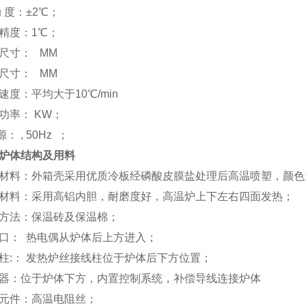
动
度：±
2
℃
；
精度：
1
℃
；
尺寸：
MM
尺寸：
MM
速度：平均大于
10
℃
/min
功率：
KW
；
源：
, 50Hz
；
炉体结构及用料
材料：外箱壳采用优质冷板经磷酸皮膜盐处理后高温喷塑，颜色
材料：采用高铝内胆，耐磨度好，高温炉上下左右四面发热；
方法：保温砖及保温棉；
口：
热电偶从炉体后上方进入；
柱
:
：
发热炉丝接线柱位于炉体后下方位置；
器：位于炉体下方，内置控制系统，补偿导线连接炉体
元件：高温电阻丝；