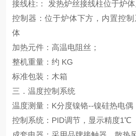
接线柱
:
：
发热炉丝接线柱位于炉体
控制器：位于炉体下方，内置控制
体
加热元件：高温电阻丝；
整机重量：约
KG
标准包装：木箱
三．温度控制系统
温度测量：
K
分度镍铬
--
镍硅热电偶
控制系统：
PID
调节，显示精度
1
℃
成套电器：采用品牌接触器，散热