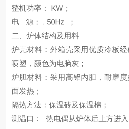
整机功率：
KW
；
电
源：
, 50Hz
；
二、炉体结构及用料
炉壳材料：外箱壳采用优质冷板经
喷塑，颜色为电脑灰；
炉胆材料：采用高铝内胆，耐磨度
面发热；
隔热方法：保温砖及保温棉；
测温口：
热电偶从炉体后上方进入