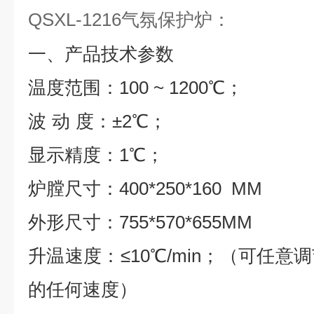
QSXL-1216气氛保护炉
：
一、产品技术参数
温度范围：
100 ~ 1200
℃
；
波
动
度：±
2
℃
；
显示精度：
1
℃
；
炉膛尺寸：
400*250*160 MM
外形尺寸：
755*570*655MM
升温速度：≤
10
℃
/min
；（可任意调
的任何速度）