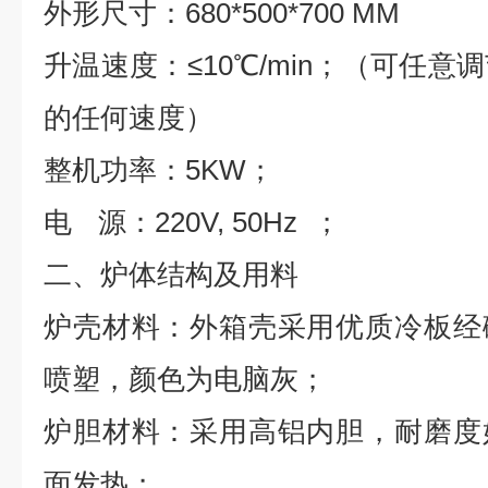
外形尺寸：
680*500*700 MM
升温速度：≤
10
℃
/min
；（可任意调
的任何速度）
整机功率：5
KW
；
电
源：220
V, 50Hz
；
二、
炉体结构及用料
炉壳材料：外箱壳采用优质冷板经
喷塑，颜色为电脑灰；
炉胆材料：采用高铝内胆，耐磨度
面发热；