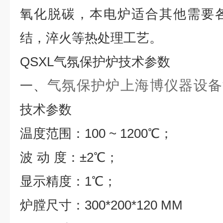
氧化脱碳，本电炉适合其他需要
结，淬火等热处理工艺。
QSXL
气氛保护炉技术参数
气氛保护炉上海博仪器设备制造
一、
技术参数
温度范围：
100 ~ 1200
℃
；
波
动
度：±
2
℃
；
显示精度：
1
℃
；
炉膛尺寸：
300*200*120 MM