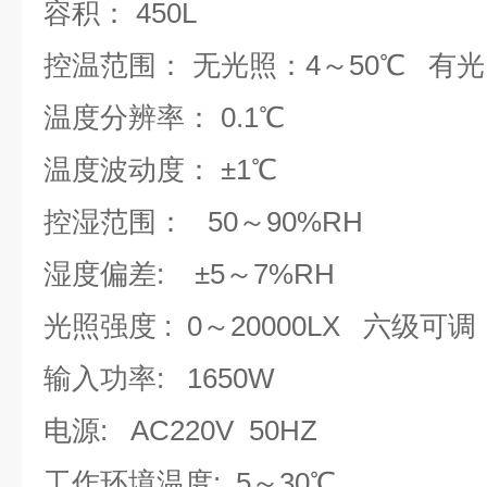
容积：
450
L
控温范围：
无光照：4～50℃ 有光
温度分辨率：
0.1℃
温度波动度：
±1℃
控湿范围： 50～90%RH
湿度偏差: ±5～7%RH
光照强度 :
0～20
000
LX 六级可调
输入功率:
1650
W
电源:
AC220V 50HZ
工作环境温度:
5～30℃