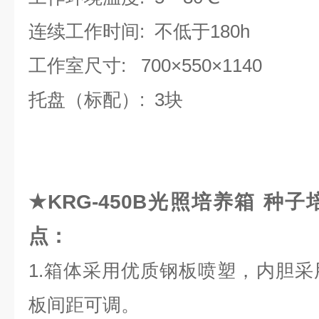
连续工作时间:
不低于180h
工作室尺寸:
700
×
550
×
1140
托盘（标配）:
3块
★
KRG-45
0
B
光照培养箱
种子培
点：
1.箱体采用优质钢板喷塑，内胆
板间距可调。