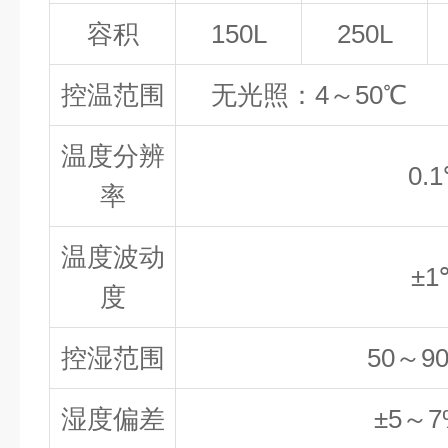
容积
150L
250L
控温范围
无光照：4～50℃ 
温度分辨
0.
率
温度波动
±1
度
控湿范围
50～9
湿度偏差
±5～7