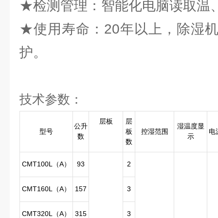
★检测管理：智能化电脑读取温
★使用寿命：20年以上，除湿
护。
技术参数：
层板
层
公升
湿温度显
型号
板
控湿范围
电
数
示
数
CMT100L（A）
93
2
CMT160L（A）
157
3
CMT320L（A）
315
3