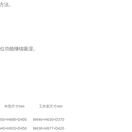
方法。
补位功能继续吸湿。
外型尺寸mm
工作室尺寸mm
450×H688×D400
W446×H630×D370
440×H933×D450
W436×H877×D420