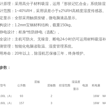
计原理：采用高分子材料吸湿，运用『形状记忆合金』系统除湿
计范围：1~40%RH，采用误差小于±2%RH高精度湿度传感器。
定显示：全部采用触摸按键，微电脑液晶显示。
构设计：1.2mm宝钢材料结构，载重150kg。
静电设计：柜身*性防静电（选配）。
全设计：主机可防火、无噪音、断电24小时仍可运用材料吸湿
测管理：智能化电脑读取温、湿度管理系统。
用寿命：20年以上，除湿机芯保修三年，终身维护。
参数：
层板
湿温度
型号
公升数
层板数
控湿范围
电源
耗电量
显示
100L（A）
93
2
16W
W
160L（A）
157
3
16W
W