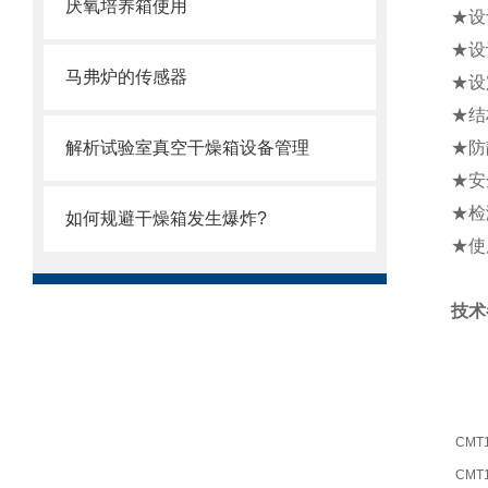
厌氧培养箱使用
★设
★设
马弗炉的传感器
★设
★结
解析试验室真空干燥箱设备管理
★防
★安
★检
如何规避干燥箱发生爆炸?
★使
技术
CMT
CMT