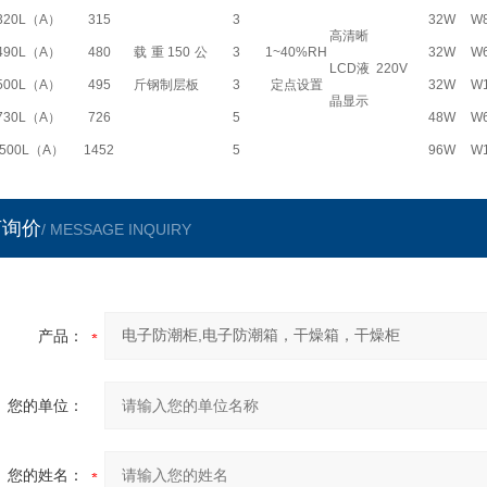
320L（A）
315
3
32W
W
高清晰
490L（A）
480
载重150公
3
1~40%RH
32W
W
LCD液
220V
500L（A）
495
斤钢制层板
3
定点设置
32W
W1
晶显示
730L（A）
726
5
48W
W
500L（A）
1452
5
96W
W1
510L（A）
1452
5
96W
W1
言询价
/ MESSAGE INQUIRY
产品：
您的单位：
您的姓名：