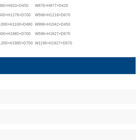
880×H933×D450
W876×H877×D420
600×H1276×D700
W596×H1218×D670
000×H1100×D480
W996×H1042×D450
600×H1885×D700
W596×H1827×D670
200×H1885×D700
W1196×H1827×D670
200×H1885×D700
W1196×H1827×D670