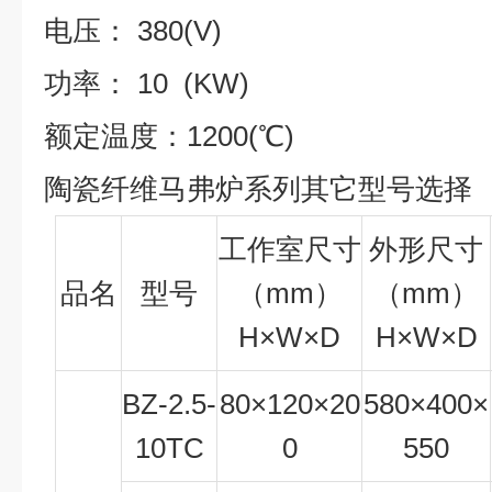
电压： 380(V)
功率： 10 (KW)
额定温度：1200(℃)
陶瓷纤维马弗炉系列其它型号选择
工作室尺寸
外形尺寸
品名
型号
（mm）
（mm）
H
×
W
×
D
H
×
W
×
D
BZ-2.5-
80×120×20
580
×400×
10TC
0
5
50