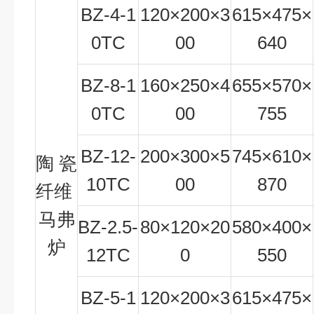
BZ-4-1
120×200×3
615
×4
75
×
0TC
00
6
40
BZ-8-1
160×250×4
6
55
×5
7
0×
0TC
00
7
55
BZ-12-
200×300×5
745
×610×
陶瓷
10TC
00
870
纤维
马弗
BZ-2.5-
80×120×20
5
80
×4
0
0×
炉
12TC
0
550
BZ-5-1
120×200×3
615
×
475
×